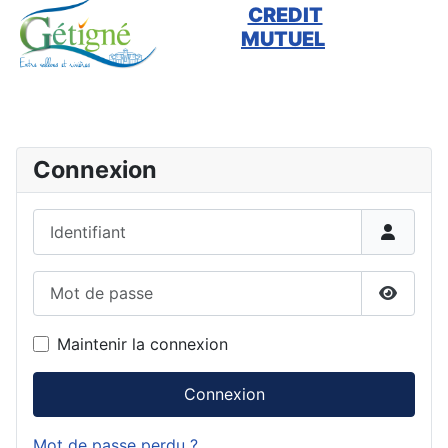
CREDIT
MUTUEL
Connexion
Identifiant
Mot de passe
Affiche
Maintenir la connexion
Connexion
Mot de passe perdu ?