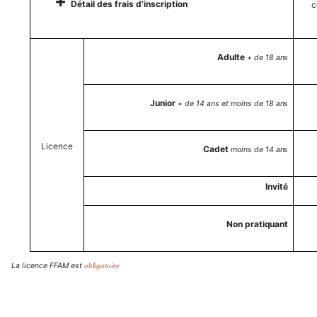
+
Détail des frais d’inscription
c
Adulte
+
de
18
ans
Junior
+
de
14
ans et
moins
de
18
ans
Licence
Cadet
moins
de
14
ans
Invité
Non
pratiquant
La
licence FFAM est
obligatoire